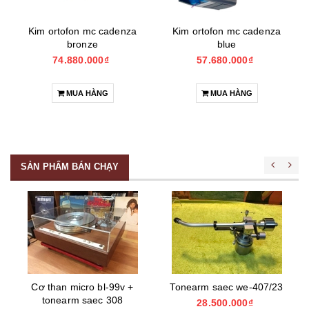
Kim ortofon mc cadenza
Kim ortofon mc cadenza
bronze
blue
74.880.000₫
57.680.000₫
MUA HÀNG
MUA HÀNG
SẢN PHẨM BÁN CHẠY
Cơ than micro bl-99v +
Tonearm saec we-407/23
tonearm saec 308
28.500.000₫