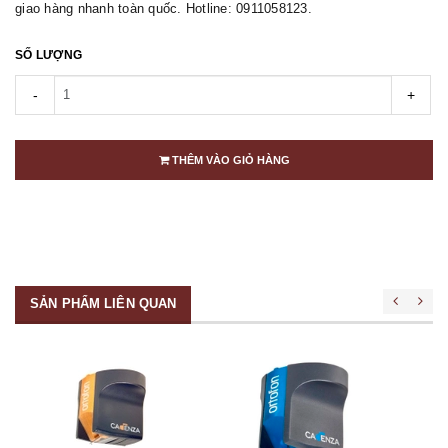
giao hàng nhanh toàn quốc. Hotline: 0911058123.
SỐ LƯỢNG
-
+
THÊM VÀO GIỎ HÀNG
SẢN PHẨM LIÊN QUAN