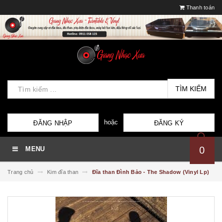
Thanh toán
TÌM KIẾM
hoặc
ĐĂNG NHẬP
ĐĂNG KÝ
0
MENU
Trang chủ
Kim đĩa than
Đĩa than Đình Bảo - The Shadow (Vinyl Lp)