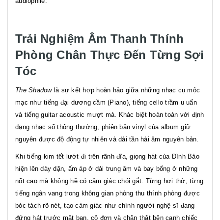
audiophile.
Trải Nghiệm Âm Thanh Thính
Phòng Chân Thực Đến Từng Sợi
Tóc
The Shadow
là sự kết hợp hoàn hảo giữa những nhạc cụ mộc
mạc như tiếng đại dương cầm (Piano), tiếng cello trầm u uẩn
và tiếng guitar acoustic mượt mà. Khác biệt hoàn toàn với định
dạng nhạc số thông thường, phiên bản vinyl của album giữ
nguyên được độ động tự nhiên và dải tần hài âm nguyên bản.
Khi tiếng kim tết lướt đi trên rãnh đĩa, giọng hát của Đình Bảo
hiện lên dày dặn, ấm áp ở dải trung âm và bay bổng ở những
nốt cao mà không hề có cảm giác chói gắt. Từng hơi thở, từng
tiếng ngân vang trong không gian phòng thu thính phòng được
bóc tách rõ nét, tạo cảm giác như chính người nghệ sĩ đang
đứng hát trước mặt bạn, cô đơn và chân thật bên cạnh chiếc