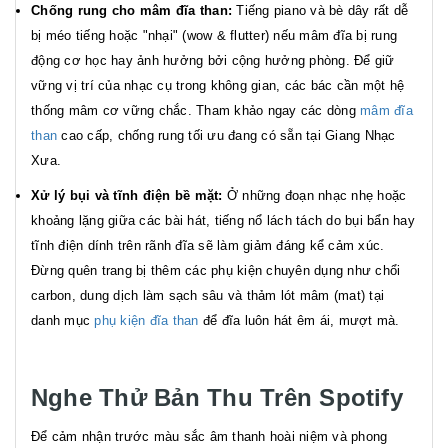
Chống rung cho mâm đĩa than:
Tiếng piano và bè dây rất dễ
bị méo tiếng hoặc "nhại" (wow & flutter) nếu mâm đĩa bị rung
động cơ học hay ảnh hưởng bởi cộng hưởng phòng. Để giữ
vững vị trí của nhạc cụ trong không gian, các bác cần một hệ
thống mâm cơ vững chắc. Tham khảo ngay các dòng
mâm đĩa
than
cao cấp, chống rung tối ưu đang có sẵn tại Giang Nhạc
Xưa.
Xử lý bụi và tĩnh điện bề mặt:
Ở những đoạn nhạc nhẹ hoặc
khoảng lặng giữa các bài hát, tiếng nổ lách tách do bụi bẩn hay
tĩnh điện dính trên rãnh đĩa sẽ làm giảm đáng kể cảm xúc.
Đừng quên trang bị thêm các phụ kiện chuyên dụng như chổi
carbon, dung dịch làm sạch sâu và thảm lót mâm (mat) tại
danh mục
phụ kiện đĩa than
để đĩa luôn hát êm ái, mượt mà.
Nghe Thử Bản Thu Trên Spotify
Để cảm nhận trước màu sắc âm thanh hoài niệm và phong