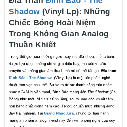
Đĩa Than
Đình Bảo - The
Shadow
(Vinyl Lp): Những
Chiếc Bóng Hoài Niệm
Trong Không Gian Analog
Thuần Khiết
Trong thế giới của những người say mê đĩa nhựa, mỗi album
được lựa chọn không chỉ vì giai điệu hay, mà còn vì câu
chuyện và không gian âm thanh mà nó có thể tái tạo.
Đĩa than
Đình Bảo - The Shadow
(Vinyl Lp)
là một tác phẩm nghệ
thuật trọn vẹn như thế. Bước ra từ sự thành công của nhóm
nhạc AC&M huyền thoại, Đình Bảo mang đến
The Shadow
(Cái
Bóng) như một lời tự sự tĩnh lặng, soi rọi vào góc khuất tâm
hồn bằng chất giọng nam cao (Tenor) chuẩn mực nhưng đong
đầy trải nghiệm. Tại
Giang Nhạc Xưa
, chúng tôi hân hạnh
mang ấn phẩm analog hi-end này đến với phòng nghe của quý