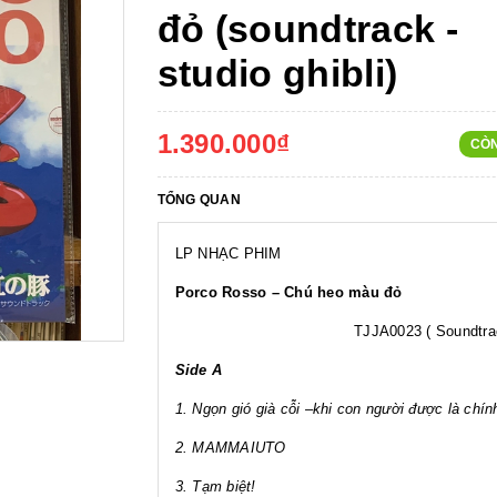
đỏ (soundtrack -
studio ghibli)
1.390.000₫
CÒ
TỔNG QUAN
LP NHẠC PHIM
Porco Rosso – Chú heo màu đỏ
TJJA0023 ( Soundtrac
Side A
1. Ngọn gió già cỗi –khi con người được là chín
2. MAMMAIUTO
3. Tạm biệt!