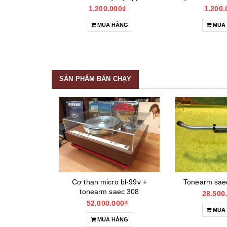
hệ
1.200.000₫
1.200.
IẾT
MUA HÀNG
MUA
SẢN PHẨM BÁN CHẠY
na) tonearm
Cơ than micro bl-99v +
Tonearm sae
ox)
tonearm saec 308
28.500
000₫
52.000.000₫
MUA
HÀNG
MUA HÀNG