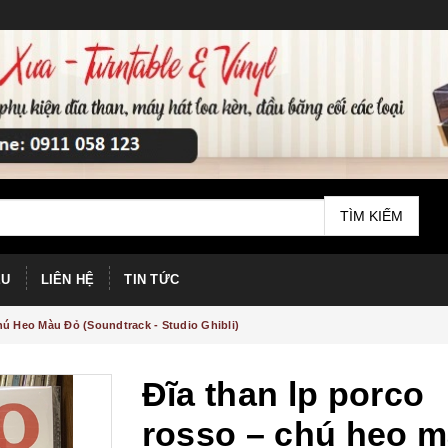
TÌM KIẾM
ỆU
LIÊN HỆ
TIN TỨC
ú Heo Màu Đỏ (Soundtrack - Studio Ghibli)
Đĩa than lp porco
rosso – chú heo 