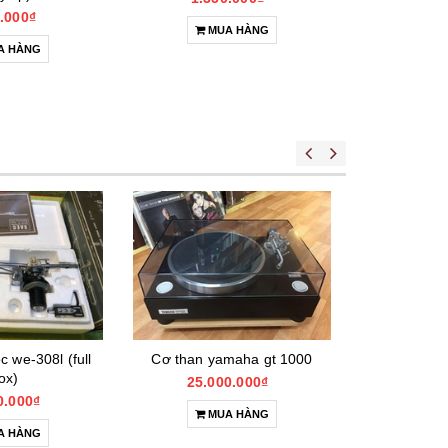
.000₫
1.9
MUA HÀNG
A HÀNG
M
 we-308l (full
Cơ than yamaha gt 1000
Tonearm
ox)
25.000.000₫
24.0
0.000₫
MUA HÀNG
M
A HÀNG