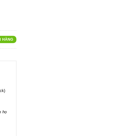
N HÀNG
k)
h họ