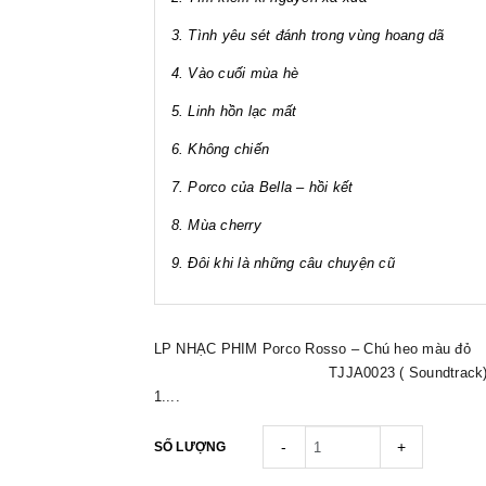
3. Tình yêu sét đánh trong vùng hoang dã
4. Vào cuối mùa hè
5. Linh hồn lạc mất
6. Không chiến
7. Porco của Bella – hồi kết
8. Mùa cherry
9. Đôi khi là những câu chuyện cũ
LP NHẠC PHIM Porco Rosso – Chú heo màu đỏ
TJJA0023 ( Soundtrack) Si
1....
-
+
SỐ LƯỢNG