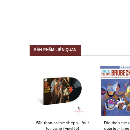
SẢN PHẨM LIÊN QUAN
ranigan – self
Đĩa than archie shepp - four
Đĩa than the 
nyl lp)
for trane (vinyl lp)
quartet - time 