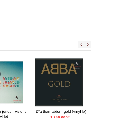
 jones - visions
Đĩa than abba - gold (vinyl lp)
Đĩa than i 
yl lp)
(v
1.350.000₫