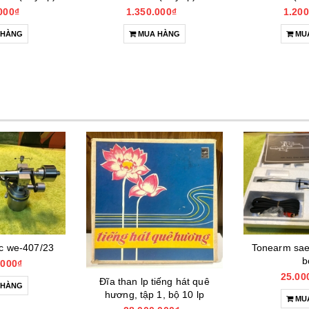
000₫
1.350.000₫
1.200
 HÀNG
MUA HÀNG
MU
c we-407/23
Tonearm saec
b
.000₫
25.00
Đĩa than lp tiếng hát quê
 HÀNG
hương, tập 1, bộ 10 lp
MU