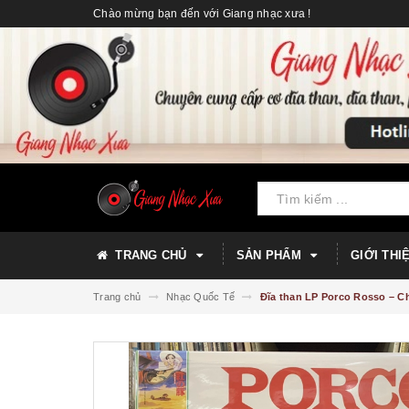
Chào mừng bạn đến với Giang nhạc xưa !
TRANG CHỦ
SẢN PHẨM
GIỚI THI
Trang chủ
Nhạc Quốc Tế
Đĩa than LP Porco Rosso – Ch