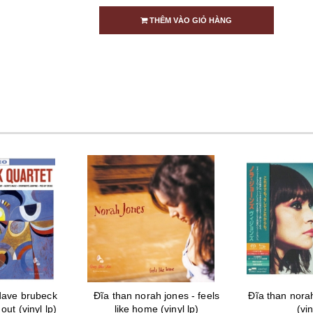
THÊM VÀO GIỎ HÀNG
dave brubeck
Đĩa than norah jones - feels
Đĩa than norah
out (vinyl lp)
like home (vinyl lp)
(vin