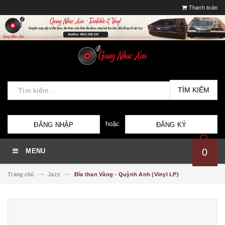
Thanh toán
TÌM KIẾM
hoặc
ĐĂNG NHẬP
ĐĂNG KÝ
0
MENU
Trang chủ
Jazz
Đĩa than Vàng - Quỳnh Anh (Vinyl LP)