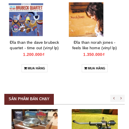
Đĩa than the dave brubeck
Đĩa than norah jones -
quartet - time out (vinyl lp)
feels like home (vinyl lp)
1.200.000₫
1.350.000₫
MUA HÀNG
MUA HÀNG
SẢN PHẨM BÁN CHẠY