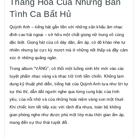
Thăng Hoa Của Những Bản
Tình Ca Bất Hủ
Quỳnh Anh – tiếng hát gắn liền với những sân khấu âm nhạc
đỉnh cao hải ngoại – sở hữu một chất giọng nữ trung vô cùng
đặc biệt. Giọng hát của cô dày dặn, ấm áp, có độ khào nhẹ tự
nhiên nhưng lại cực kỳ mượt mà ở những nốt thấp và đầy cảm
xúc ở những quãng ngân.
Trong album "VÀNG", cô thổi một luồng sinh khí mới vào các
tuyệt phẩm nhạc vàng và nhạc trữ tình tiền chiến. Không lạm
dụng kỹ thuật phô diễn, tiếng hát của Quỳnh Anh tựa như lời tự
sự thủ thỉ, dẫn dắt người nghe qua từng cung bậc của tình
yêu, của nỗi nhớ và của những hoài niệm vàng son một thuở.
Khi chiếc kim tết tiếp xúc với rãnh đĩa nhựa, toàn bộ không
gian phòng nghe như được phủ một lớp màu thời gian ấm áp,
mang đến sự thư thái tuyệt đối.