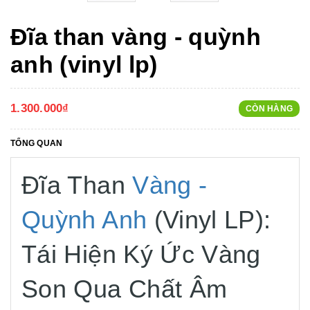
Đĩa than vàng - quỳnh
anh (vinyl lp)
1.300.000₫
CÒN HÀNG
TỔNG QUAN
Đĩa Than
Vàng -
Quỳnh Anh
(Vinyl LP):
Tái Hiện Ký Ức Vàng
Son Qua Chất Âm