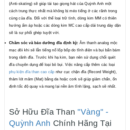
(Anti-skating) sẽ giúp tái tạo giọng hát của Quỳnh Anh một
cách trung thực nhất mà không bị méo tiếng ở các rãnh trong
cùng của đĩa. Đối với thể loại trữ tình, dòng kim MM có thiên
hướng ấm áp hoặc các dòng kim MC cao cấp dải trung dày dặn
sẽ là sự phối ghép tuyệt vời.
Chăm sóc và bảo dưỡng đĩa định kỳ:
Âm thanh analog mộc
mạc đôi khi sẽ lẫn tiếng nổ lốp bốp do tĩnh điện và bụi bẩn bám
trong rãnh đĩa. Trước khi hạ kim, bạn nên sử dụng chổi quét
đĩa chuyên dụng để loại bỏ bụi. Việc nâng cấp thêm các loại
phụ kiện đĩa than cao cấp
như cục chặn đĩa (Record Weight),
thảm lót mâm (Mat) bằng da hoặc cork sẽ giúp giảm chấn, ổn
định tốc độ quay và mang lại nền âm tĩnh lặng, sạch sẽ nhất.
Sở Hữu Đĩa Than
"Vàng" -
Quỳnh Anh
Chính Hãng Tại