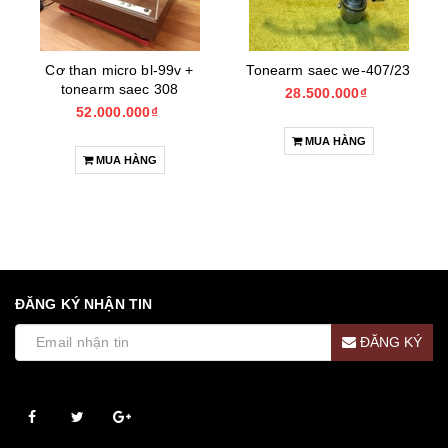
Cơ than micro bl-99v +
Tonearm saec we-407/23
tonearm saec 308
28.500.000₫
52.000.000₫
MUA HÀNG
MUA HÀNG
ĐĂNG KÝ NHẬN TIN
ĐĂNG KÝ