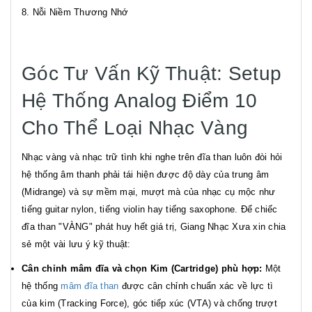
8. Nỗi Niềm Thương Nhớ
Góc Tư Vấn Kỹ Thuật: Setup
Hệ Thống Analog Điểm 10
Cho Thể Loại Nhạc Vàng
Nhạc vàng và nhạc trữ tình khi nghe trên đĩa than luôn đòi hỏi
hệ thống âm thanh phải tái hiện được độ dày của trung âm
(Midrange) và sự mềm mại, mượt mà của nhạc cụ mộc như
tiếng guitar nylon, tiếng violin hay tiếng saxophone. Để chiếc
đĩa than "VÀNG" phát huy hết giá trị, Giang Nhạc Xưa xin chia
sẻ một vài lưu ý kỹ thuật:
Cân chỉnh mâm đĩa và chọn Kim (Cartridge) phù hợp:
Một
hệ thống
mâm đĩa than
được cân chỉnh chuẩn xác về lực tì
của kim (Tracking Force), góc tiếp xúc (VTA) và chống trượt