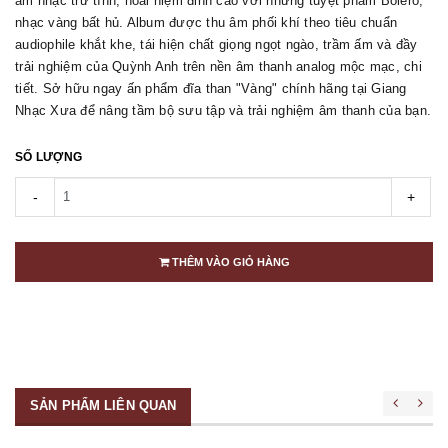
âm nhạc trữ tình, hoài niệm đỉnh cao với những tuyệt phẩm Bolero,
nhạc vàng bất hủ. Album được thu âm phối khí theo tiêu chuẩn
audiophile khắt khe, tái hiện chất giọng ngọt ngào, trầm ấm và đầy
trải nghiệm của Quỳnh Anh trên nền âm thanh analog mộc mạc, chi
tiết. Sở hữu ngay ấn phẩm đĩa than "Vàng" chính hãng tại Giang
Nhạc Xưa để nâng tầm bộ sưu tập và trải nghiệm âm thanh của bạn.
SỐ LƯỢNG
-
+
THÊM VÀO GIỎ HÀNG
SẢN PHẨM LIÊN QUAN