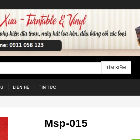
TÌM KIẾM
ỆU
LIÊN HỆ
TIN TỨC
Msp-015