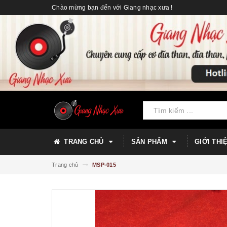
Chào mừng bạn đến với Giang nhạc xưa !
TRANG CHỦ
SẢN PHẨM
GIỚI THI
Trang chủ
MSP-015