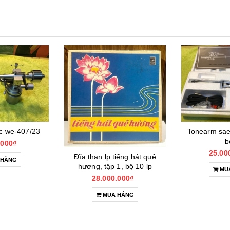
c we-407/23
Tonearm saec
b
.000₫
25.00
Đĩa than lp tiếng hát quê
 HÀNG
hương, tập 1, bộ 10 lp
MU
28.000.000₫
MUA HÀNG