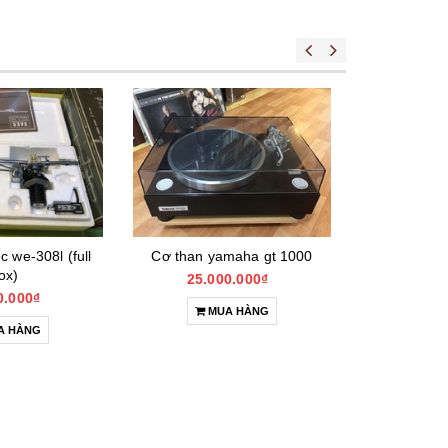
 we-308l (full
Cơ than yamaha gt 1000
Tonearm
ox)
25.000.000₫
24.0
0.000₫
MUA HÀNG
M
A HÀNG