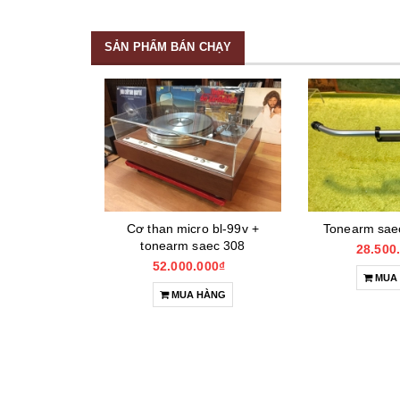
SẢN PHẨM BÁN CHẠY
na) tonearm
Cơ than micro bl-99v +
Tonearm sae
ox)
tonearm saec 308
28.500
000₫
52.000.000₫
MUA
HÀNG
MUA HÀNG