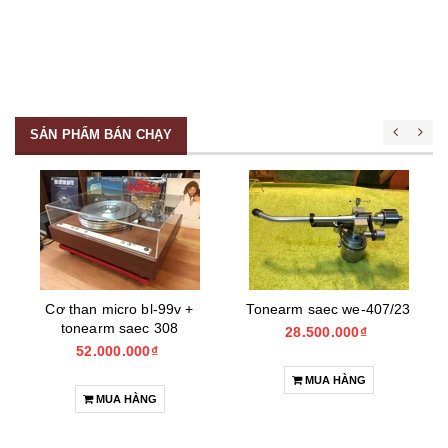
SẢN PHẨM BÁN CHẠY
Cơ than micro bl-99v +
Tonearm saec we-407/23
tonearm saec 308
28.500.000₫
52.000.000₫
MUA HÀNG
MUA HÀNG