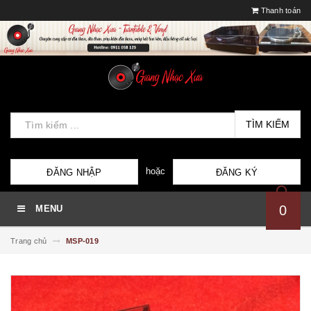
Thanh toán
TÌM KIẾM
hoặc
ĐĂNG NHẬP
ĐĂNG KÝ
0
MENU
Trang chủ
MSP-019