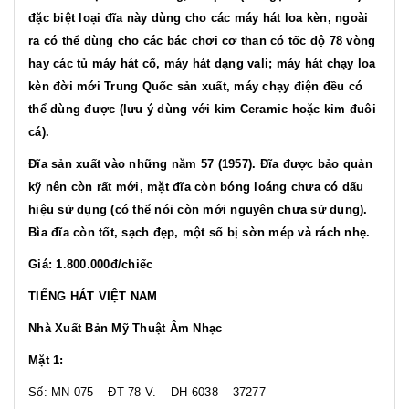
đặc biệt loại đĩa này dùng cho các máy hát loa kèn, ngoài
ra có thể dùng cho các bác chơi cơ than có tốc độ 78 vòng
hay các tủ máy hát cổ, máy hát dạng vali; máy hát chạy loa
kèn đời mới Trung Quốc sản xuất, máy chạy điện đều có
thể dùng được (lưu ý dùng với kim Ceramic hoặc kim đuôi
cá).
Đĩa sản xuất vào những năm 57 (1957). Đĩa được bảo quản
kỹ nên còn rất mới, mặt đĩa còn bóng loáng chưa có dấu
hiệu sử dụng (có thể nói còn mới nguyên chưa sử dụng).
Bìa đĩa còn tốt, sạch đẹp, một số bị sờn mép và rách nhẹ.
Giá: 1.800.000đ/chiếc
TIẾNG HÁT VIỆT NAM
Nhà Xuất Bản Mỹ Thuật Âm Nhạc
Mặt 1:
Số: MN 075 – ĐT 78 V. – DH 6038 – 37277