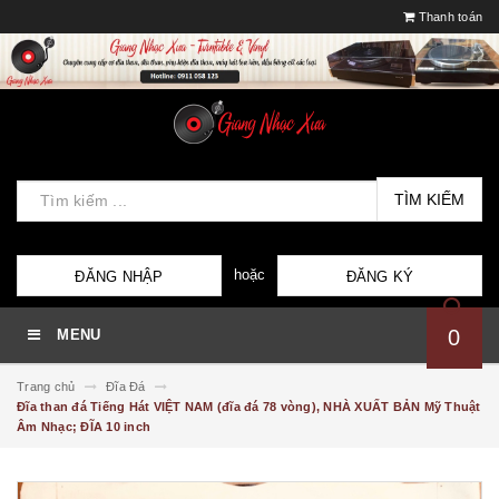
Thanh toán
TÌM KIẾM
hoặc
ĐĂNG NHẬP
ĐĂNG KÝ
0
MENU
Trang chủ
Đĩa Đá
Đĩa than đá Tiếng Hát VIỆT NAM (đĩa đá 78 vòng), NHÀ XUẤT BẢN Mỹ Thuật
Âm Nhạc; ĐĨA 10 inch