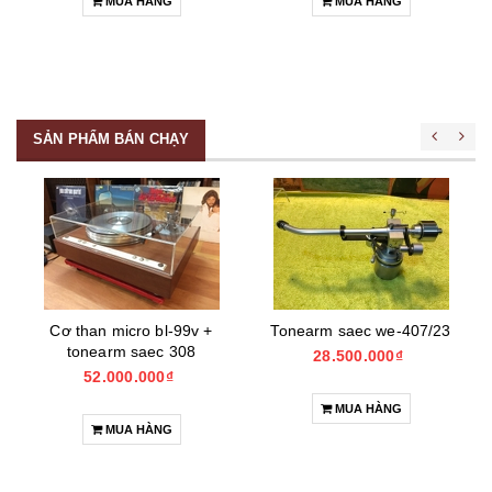
MUA HÀNG
MUA HÀNG
SẢN PHẨM BÁN CHẠY
Cơ than micro bl-99v +
Tonearm saec we-407/23
tonearm saec 308
28.500.000₫
52.000.000₫
MUA HÀNG
MUA HÀNG