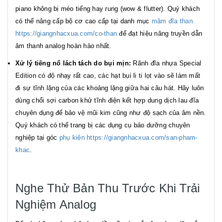
piano không bị méo tiếng hay rung (wow & flutter). Quý khách
có thể nâng cấp bộ cơ cao cấp tại danh mục
mâm đĩa than
https://giangnhacxua.com/co-than
để đạt hiệu năng truyền dẫn
âm thanh analog hoàn hảo nhất.
Xử lý tiếng nổ lách tách do bụi mịn:
Rãnh đĩa nhựa Special
Edition có độ nhạy rất cao, các hạt bụi li ti lọt vào sẽ làm mất
đi sự tĩnh lặng của các khoảng lặng giữa hai câu hát. Hãy luôn
dùng chổi sợi carbon khử tĩnh điện kết hợp dung dịch lau đĩa
chuyên dụng để bảo vệ mũi kim cũng như độ sạch của âm nền.
Quý khách có thể trang bị các dụng cụ bảo dưỡng chuyên
nghiệp tại góc
phụ kiện https://giangnhacxua.com/san-pham-
khac
.
Nghe Thử Bản Thu Trước Khi Trải
Nghiệm Analog