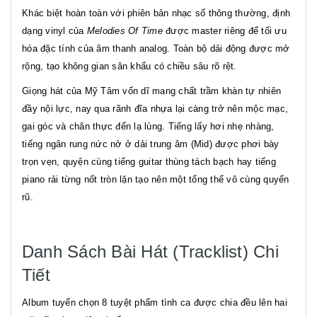
Khác biệt hoàn toàn với phiên bản nhạc số thông thường, định
dạng vinyl của
Melodies Of Time
được master riêng để tối ưu
hóa đặc tính của âm thanh analog. Toàn bộ dải động được mở
rộng, tạo không gian sân khấu có chiều sâu rõ rệt.
Giọng hát của Mỹ Tâm vốn dĩ mang chất trầm khàn tự nhiên
đầy nội lực, nay qua rãnh đĩa nhựa lại càng trở nên mộc mạc,
gai góc và chân thực đến lạ lùng. Tiếng lấy hơi nhẹ nhàng,
tiếng ngân rung nức nở ở dải trung âm (Mid) được phơi bày
trọn vẹn, quyện cùng tiếng guitar thùng tách bạch hay tiếng
piano rải từng nốt tròn lặn tạo nên một tổng thể vô cùng quyến
rũ.
Danh Sách Bài Hát (Tracklist) Chi
Tiết
Album tuyển chọn 8 tuyệt phẩm tình ca được chia đều lên hai