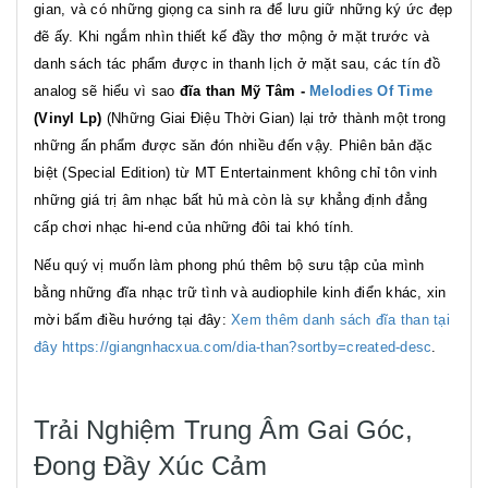
gian, và có những giọng ca sinh ra để lưu giữ những ký ức đẹp
đẽ ấy. Khi ngắm nhìn thiết kế đầy thơ mộng ở mặt trước và
danh sách tác phẩm được in thanh lịch ở mặt sau, các tín đồ
analog sẽ hiểu vì sao
đĩa than Mỹ Tâm -
Melodies Of Time
(Vinyl Lp)
(Những Giai Điệu Thời Gian) lại trở thành một trong
những ấn phẩm được săn đón nhiều đến vậy. Phiên bản đặc
biệt (Special Edition) từ MT Entertainment không chỉ tôn vinh
những giá trị âm nhạc bất hủ mà còn là sự khẳng định đẳng
cấp chơi nhạc hi-end của những đôi tai khó tính.
Nếu quý vị muốn làm phong phú thêm bộ sưu tập của mình
bằng những đĩa nhạc trữ tình và audiophile kinh điển khác, xin
mời bấm điều hướng tại đây:
Xem thêm danh sách đĩa than tại
đây https://giangnhacxua.com/dia-than?sortby=created-desc
.
Trải Nghiệm Trung Âm Gai Góc,
Đong Đầy Xúc Cảm