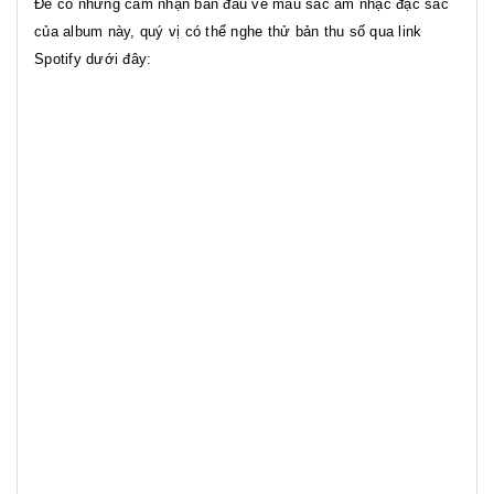
Để có những cảm nhận ban đầu về màu sắc âm nhạc đặc sắc
của album này, quý vị có thể nghe thử bản thu số qua link
Spotify dưới đây: