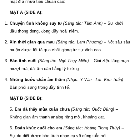
mặt đĩa nhựa tiêu chuẩn cao:
MẶT A (SIDE A):
Chuyện tình không suy tư
(Sáng tác: Tâm Anh)
– Sự khởi
đầu thong dong, đong đầy hoài niệm.
Xin thời gian qua mau
(Sáng tác: Lam Phương)
– Nốt sầu sầu
muộn được lột tả qua chất giọng tự sự đỉnh cao.
Bản tình cuối
(Sáng tác: Ngô Thụy Miên)
– Giai điệu lãng mạn
mượt mà, dải âm cân bằng lý tưởng.
Những bước chân âm thầm
(Nhạc: Y Vân - Lời: Kim Tuấn)
–
Bản phối sang trọng đầy tinh tế.
MẶT B (SIDE B):
5.
Em đã thấy mùa xuân chưa
(Sáng tác: Quốc Dũng)
–
Không gian âm thanh analog rộng mở, khoáng đạt.
6.
Đoản khúc cuối cho em
(Sáng tác: Hoàng Trọng Thúy)
–
Sự da diết được bóc tách nhạc cụ vô cùng sắc nét.