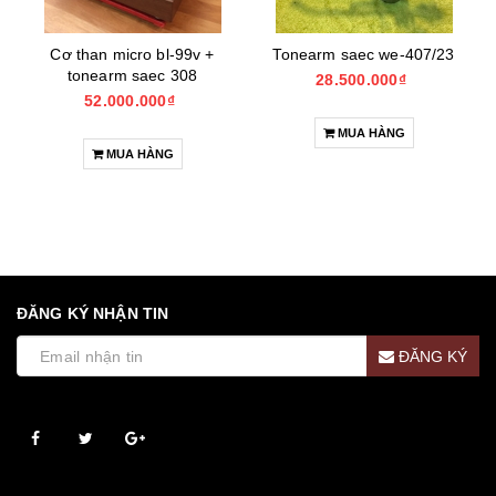
Cơ than micro bl-99v +
Tonearm saec we-407/23
tonearm saec 308
28.500.000₫
52.000.000₫
MUA HÀNG
MUA HÀNG
ĐĂNG KÝ NHẬN TIN
ĐĂNG KÝ