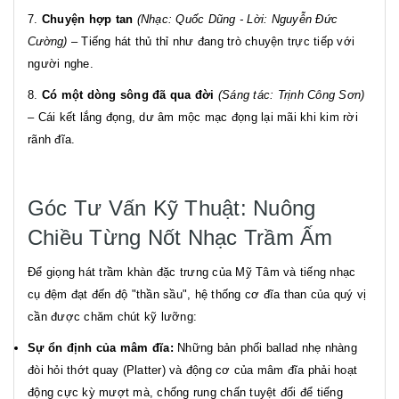
7.
Chuyện hợp tan
(Nhạc: Quốc Dũng - Lời: Nguyễn Đức
Cường)
– Tiếng hát thủ thỉ như đang trò chuyện trực tiếp với
người nghe.
8.
Có một dòng sông đã qua đời
(Sáng tác: Trịnh Công Sơn)
– Cái kết lắng đọng, dư âm mộc mạc đọng lại mãi khi kim rời
rãnh đĩa.
Góc Tư Vấn Kỹ Thuật: Nuông
Chiều Từng Nốt Nhạc Trầm Ấm
Để giọng hát trầm khàn đặc trưng của Mỹ Tâm và tiếng nhạc
cụ đệm đạt đến độ "thần sầu", hệ thống cơ đĩa than của quý vị
cần được chăm chút kỹ lưỡng:
Sự ổn định của mâm đĩa:
Những bản phối ballad nhẹ nhàng
đòi hỏi thớt quay (Platter) và động cơ của mâm đĩa phải hoạt
động cực kỳ mượt mà, chống rung chấn tuyệt đối để tiếng