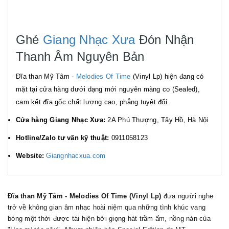
Ghé
Giang Nhạc Xưa
Đón Nhận
Thanh Âm Nguyên Bản
Đĩa than Mỹ Tâm -
Melodies Of Time
(Vinyl Lp) hiện đang có
mặt tại cửa hàng dưới dạng mới nguyên màng co (Sealed),
cam kết đĩa gốc chất lượng cao, phẳng tuyệt đối.
Cửa hàng Giang Nhạc Xưa:
2A Phú Thượng, Tây Hồ, Hà Nội
Hotline/Zalo tư vấn kỹ thuật:
0911058123
Website:
Giangnhacxua.com
Đĩa than Mỹ Tâm - Melodies Of Time (Vinyl Lp)
đưa người nghe
trở về không gian âm nhạc hoài niệm qua những tình khúc vang
bóng một thời được tái hiện bởi giọng hát trầm ấm, nồng nàn của