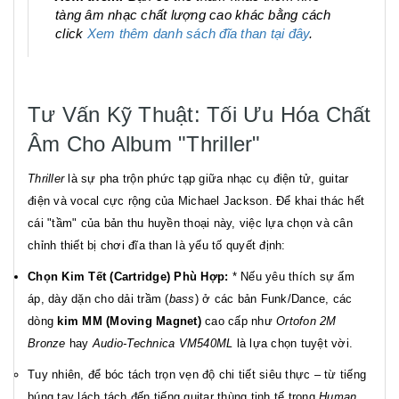
tàng âm nhạc chất lượng cao khác bằng cách
click
Xem thêm danh sách đĩa than tại đây
.
Tư Vấn Kỹ Thuật: Tối Ưu Hóa Chất
Âm Cho Album "Thriller"
Thriller
là sự pha trộn phức tạp giữa nhạc cụ điện tử, guitar
điện và vocal cực rộng của Michael Jackson. Để khai thác hết
cái "tầm" của bản thu huyền thoại này, việc lựa chọn và cân
chỉnh thiết bị chơi đĩa than là yếu tố quyết định:
Chọn Kim Tết (Cartridge) Phù Hợp:
* Nếu yêu thích sự ấm
áp, dày dặn cho dải trầm (
bass
) ở các bản Funk/Dance, các
dòng
kim MM (Moving Magnet)
cao cấp như
Ortofon 2M
Bronze
hay
Audio-Technica VM540ML
là lựa chọn tuyệt vời.
Tuy nhiên, để bóc tách trọn vẹn độ chi tiết siêu thực – từ tiếng
búng tay lách tách đến tiếng guitar thùng tinh tế trong
Human