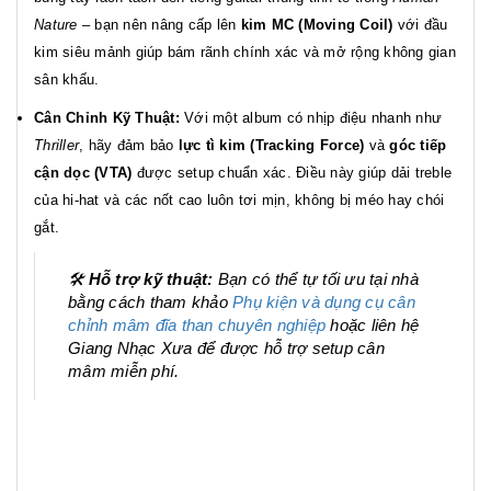
Nature
– bạn nên nâng cấp lên
kim MC (Moving Coil)
với đầu
kim siêu mảnh giúp bám rãnh chính xác và mở rộng không gian
sân khấu.
Cân Chỉnh Kỹ Thuật:
Với một album có nhịp điệu nhanh như
Thriller
, hãy đảm bảo
lực tì kim (Tracking Force)
và
góc tiếp
cận dọc (VTA)
được setup chuẩn xác. Điều này giúp dải treble
của hi-hat và các nốt cao luôn tơi mịn, không bị méo hay chói
gắt.
🛠️
Hỗ trợ kỹ thuật:
Bạn có thể tự tối ưu tại nhà
bằng cách tham khảo
Phụ kiện và dụng cụ cân
chỉnh mâm đĩa than chuyên nghiệp
hoặc liên hệ
Giang Nhạc Xưa để được hỗ trợ setup cân
mâm miễn phí.