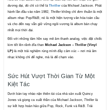
đương đại, đó chỉ có thể là
Thriller
của Michael Jackson. Phát
hành lần đầu vào năm 1982,
Thriller
không chỉ đơn thuần là một
album nhạc Pop/R&B; nó là một hiện tượng văn hóa toàn cầu
và cho đến nay vẫn giữ vững ngôi vương là album bán chạy
nhất mọi thời đại.
Đối với những tâm hồn say mê âm thanh analog, việc đặt chiếc
kim tết lên rãnh đĩa than
Michael Jackson – Thriller (Vinyl
LP)
là một trải nghiệm rùng mình đầy cảm xúc – nơi mà âm
nhạc không chỉ để nghe, mà là để chạm vào.
Sức Hút Vượt Thời Gian Từ Một
Kiệt Tác
Dưới bàn tay nhào nặn thiên tài của nhà sản xuất Quincy
Jones và giọng ca xuất thần của Michael Jackson,
Thriller
là
sự kết hợp hoàn hảo giữa Pop, Rock, Funk và R&B. Trải