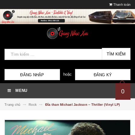
Thanh toán
TÌM KIẾM
hoặc
ĐĂNG NHẬP
ĐĂNG KÝ
0
MENU
Trang chủ
Rock
Đĩa than Michael Jackson – Thriller (Vinyl LP)