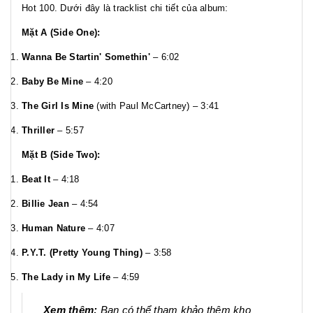
Hot 100. Dưới đây là tracklist chi tiết của album:
Mặt A (Side One):
Wanna Be Startin' Somethin'
– 6:02
Baby Be Mine
– 4:20
The Girl Is Mine
(with Paul McCartney) – 3:41
Thriller
– 5:57
Mặt B (Side Two):
Beat It
– 4:18
Billie Jean
– 4:54
Human Nature
– 4:07
P.Y.T. (Pretty Young Thing)
– 3:58
The Lady in My Life
– 4:59
Xem thêm:
Bạn có thể tham khảo thêm kho