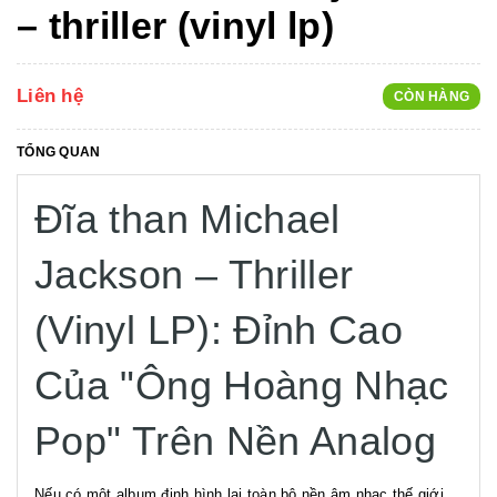
– thriller (vinyl lp)
Liên hệ
CÒN HÀNG
TỔNG QUAN
Đĩa than Michael
Jackson – Thriller
(Vinyl LP): Đỉnh Cao
Của "Ông Hoàng Nhạc
Pop" Trên Nền Analog
Nếu có một album định hình lại toàn bộ nền âm nhạc thế giới