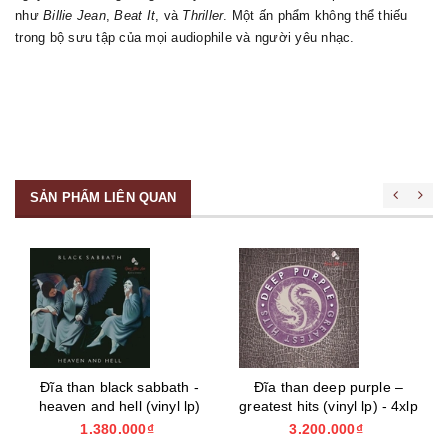
như
Billie Jean
,
Beat It
, và
Thriller
. Một ấn phẩm không thể thiếu
trong bộ sưu tập của mọi audiophile và người yêu nhạc.
SẢN PHẨM LIÊN QUAN
Đĩa than black sabbath -
Đĩa than deep purple –
heaven and hell (vinyl lp)
greatest hits (vinyl lp) - 4xlp
1.380.000₫
3.200.000₫