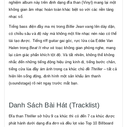
nghiệm album này trên định dạng đĩa than (Vinyl) mang lại một
không gian âm nhạc hoàn toàn khác biệt so với các nền tảng
nhạc số.
Tiếng bass điện đầy ma mị trong
Billie Jean
vang lên dày dặn,
có chiều sâu và độ nảy mà không một file nhạc nén nào có thể
tái tạo được. Tiếng riff guitar gai góc, rực lửa của Eddie Van
Halen trong
Beat It
như xé toạc không gian phòng nghe, mang
lại cảm giác phấn khích tột độ. Và tất nhiên, không thể không
nhắc đến những tiếng động hiệu ứng kinh dị, tiếng bước chân,
tiếng cửa lùa đầy ám ảnh trong ca khúc chủ đề
Thriller
– tất cả
hiện lên sống động, định hình một sân khấu âm thanh
(soundstage) rõ nét ngay trước mắt bạn.
Danh Sách Bài Hát (Tracklist)
Đĩa than
Thriller
sở hữu 9 ca khúc thì có đến 7 ca khúc được
phát hành dưới dạng đĩa đơn và đều lọt vào Top 10 Billboard