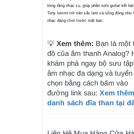
từng tầng nhạc cụ, giúp phần solo guitar kết bà
Tony Iommi trở nên sắc lẹm và sống động như 
nhạc đang chơi trước mặt bạn.
💡
Xem thêm:
Bạn là một 
đồ của âm thanh Analog? 
khám phá ngay bộ sưu tập
âm nhạc đa dạng và tuyển
chọn bằng cách bấm vào
đường link sau:
Xem thê
danh sách đĩa than tại đ
Liên Hệ Mua Hàng Cửa H