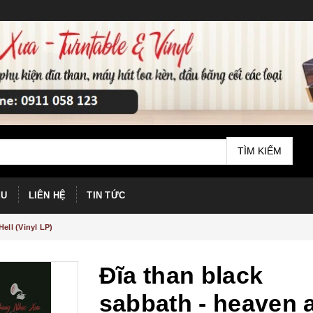
TÌM KIẾM
ỆU
LIÊN HỆ
TIN TỨC
ell (Vinyl LP)
Đĩa than black
sabbath - heaven 