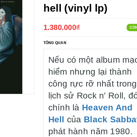
hell (vinyl lp)
1.380.000₫
CÒ
TỔNG QUAN
Nếu có một album mạ
hiểm nhưng lại thành
công rực rỡ nhất trong
lịch sử Rock n' Roll, đ
chính là
Heaven And
Hell
của
Black Sabba
phát hành năm 1980.