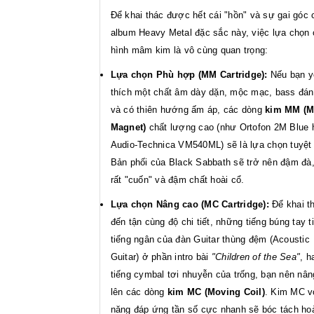
Để khai thác được hết cái "hồn" và sự gai góc 
album Heavy Metal đặc sắc này, việc lựa chọn
hình mâm kim là vô cùng quan trọng:
Lựa chọn Phù hợp (MM Cartridge):
Nếu bạn y
thích một chất âm dày dặn, mộc mạc, bass đán
và có thiên hướng ấm áp, các dòng
kim MM (M
Magnet)
chất lượng cao (như Ortofon 2M Blue 
Audio-Technica VM540ML) sẽ là lựa chọn tuyệt 
Bản phối của Black Sabbath sẽ trở nên đậm đà
rất "cuốn" và đậm chất hoài cổ.
Lựa chọn Nâng cao (MC Cartridge):
Để khai t
đến tận cùng độ chi tiết, những tiếng búng tay ti
tiếng ngân của đàn Guitar thùng đệm (Acoustic
Guitar) ở phần intro bài
"Children of the Sea"
, h
tiếng cymbal tơi nhuyễn của trống, bạn nên nân
lên các dòng
kim MC (Moving Coil)
. Kim MC v
năng đáp ứng tần số cực nhanh sẽ bóc tách ho