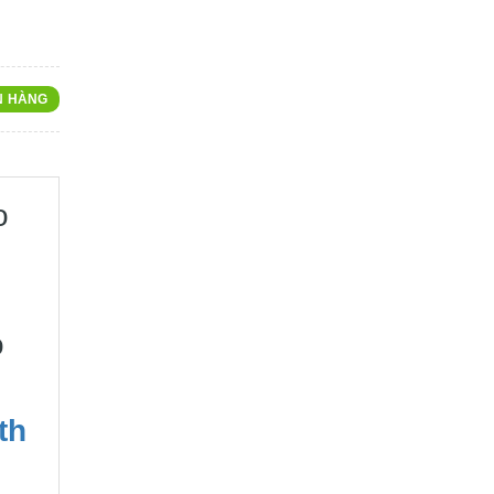
N HÀNG
o
ó
th