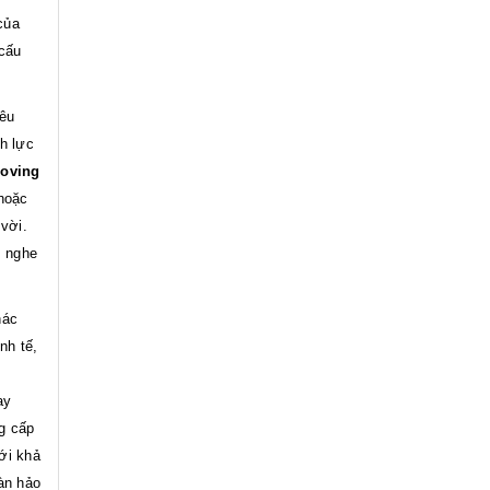
của
 cấu
êu
h lực
oving
hoặc
vời.
, nghe
hác
nh tế,
ay
g cấp
ới khả
àn hảo