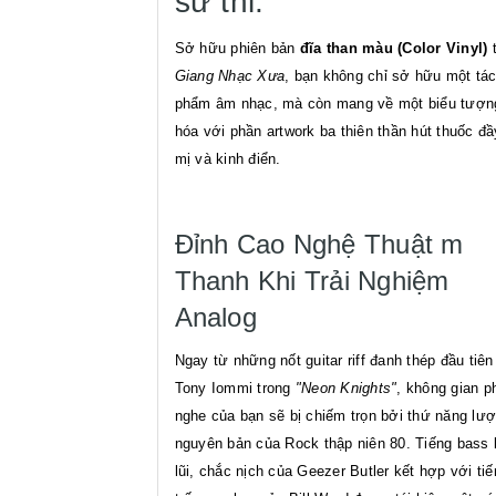
sử thi.
Sở hữu phiên bản
đĩa than màu (Color Vinyl)
t
Giang Nhạc Xưa
, bạn không chỉ sở hữu một tá
phẩm âm nhạc, mà còn mang về một biểu tượn
hóa với phần artwork ba thiên thần hút thuốc đ
mị và kinh điển.
Đỉnh Cao Nghệ Thuật m
Thanh Khi Trải Nghiệm
Analog
Ngay từ những nốt guitar riff đanh thép đầu tiên
Tony Iommi trong
"Neon Knights"
, không gian p
nghe của bạn sẽ bị chiếm trọn bởi thứ năng lư
nguyên bản của Rock thập niên 80. Tiếng bass
lũi, chắc nịch của Geezer Butler kết hợp với tiế