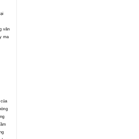
ại
c
g văn
ầy ma
 của
hòng
ợng
 lầm
ng