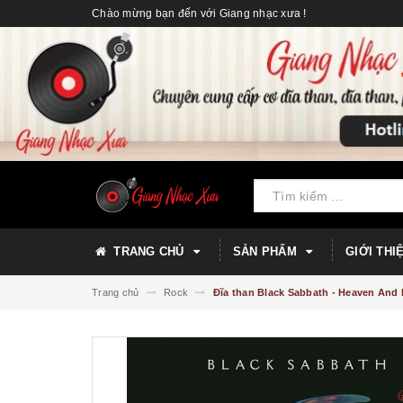
Chào mừng bạn đến với Giang nhạc xưa !
TRANG CHỦ
SẢN PHẨM
GIỚI THI
Trang chủ
Rock
Đĩa than Black Sabbath - Heaven And H