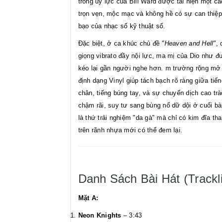
trống uy lực của Bill Ward được tái hiện một c
trọn vẹn, mộc mạc và không hề có sự can thiệp
bạo của nhạc số kỹ thuật số.
Đặc biệt, ở ca khúc chủ đề
"Heaven and Hell"
, 
giọng vibrato đầy nội lực, ma mị của Dio như 
kéo lại gần người nghe hơn. m trường rộng mở
định dạng Vinyl giúp tách bạch rõ ràng giữa tiế
chân, tiếng búng tay, và sự chuyển dịch cao trà
chậm rãi, suy tư sang bùng nổ dữ dội ở cuối bà
là thứ trải nghiệm "da gà" mà chỉ có kim đĩa th
trên rãnh nhựa mới có thể đem lại.
Danh Sách Bài Hát (Trackli
Mặt A:
Neon Knights
– 3:43