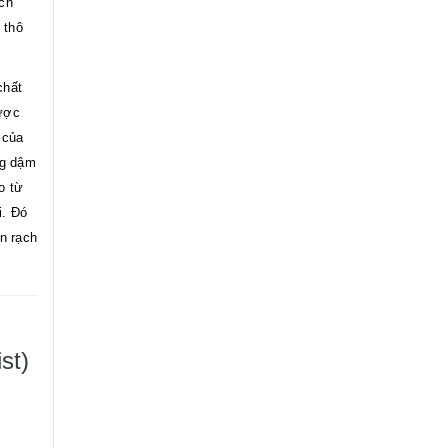
ách
 thô
chất
được
 của
ng dậm
o từ
i. Đó
an rạch
st)