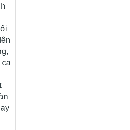
nh
ối
lên
ng,
 ca
t
oàn
bay
t