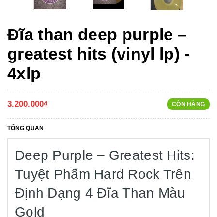
Đĩa than deep purple –
greatest hits (vinyl lp) -
4xlp
3.200.000₫
CÒN HÀNG
TỔNG QUAN
Deep Purple – Greatest Hits:
Tuyệt Phẩm Hard Rock Trên
Định Dạng 4 Đĩa Than Màu
Gold