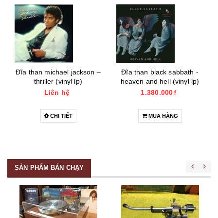
Đĩa than michael jackson –
Đĩa than black sabbath -
thriller (vinyl lp)
heaven and hell (vinyl lp)
Liên hệ
1.380.000₫
CHI TIẾT
MUA HÀNG
SẢN PHẨM BÁN CHẠY