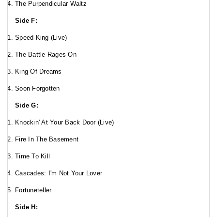
The Purpendicular Waltz
Side F:
Speed King (Live)
The Battle Rages On
King Of Dreams
Soon Forgotten
Side G:
Knockin' At Your Back Door (Live)
Fire In The Basement
Time To Kill
Cascades: I'm Not Your Lover
Fortuneteller
Side H: