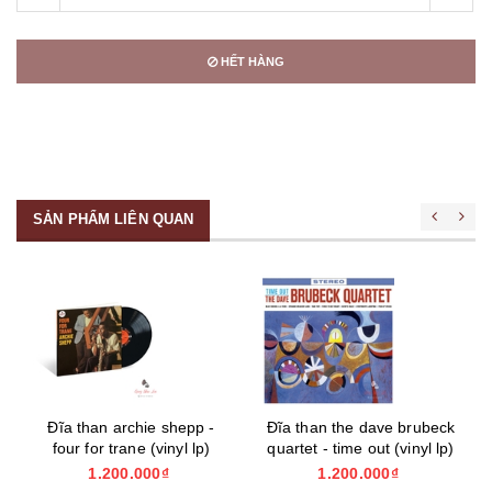
HẾT HÀNG
SẢN PHẨM LIÊN QUAN
Đĩa than archie shepp -
Đĩa than the dave brubeck
four for trane (vinyl lp)
quartet - time out (vinyl lp)
1.200.000₫
1.200.000₫