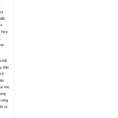
z
ia
đắt
hí
t hợp
,
rie
 chất
ày dặn
ách
dải
úc thủ
song
 càng
ến rũ