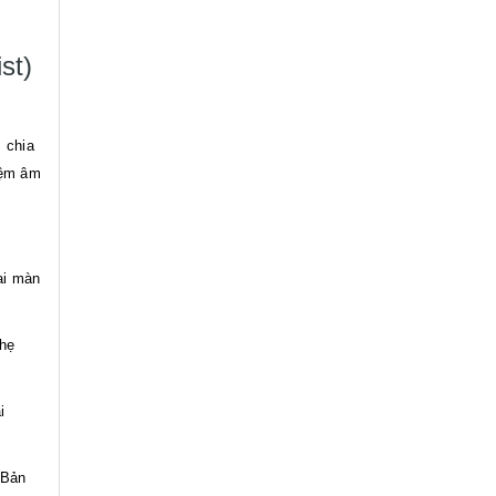
st)
 chia
iệm âm
ai màn
hẹ
i
Bản