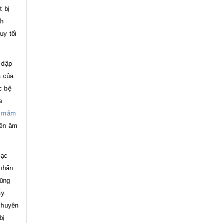
t bị
ch
uy tối
 dập
a của
c bệ
a
i
mâm
ền âm
ạc
 nhấn
cũng
y.
chuyên
bị