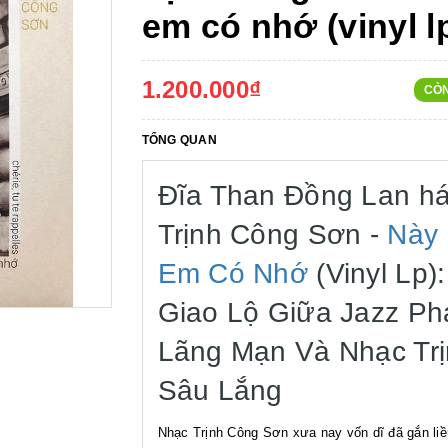
em có nhớ (vinyl l
1.200.000₫
CÒ
TỔNG QUAN
Đĩa Than Đồng Lan há
Trịnh Công Sơn -
Này
Em Có Nhớ
(Vinyl Lp):
Giao Lộ Giữa Jazz Ph
Lãng Mạn Và Nhạc Tr
Sâu Lắng
Nhạc Trịnh Công Sơn xưa nay vốn dĩ đã gắn liề