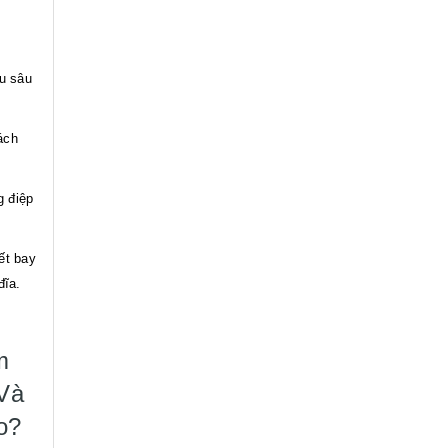
u sâu
ách
 điệp
ết bay
đĩa.
m
Và
o?