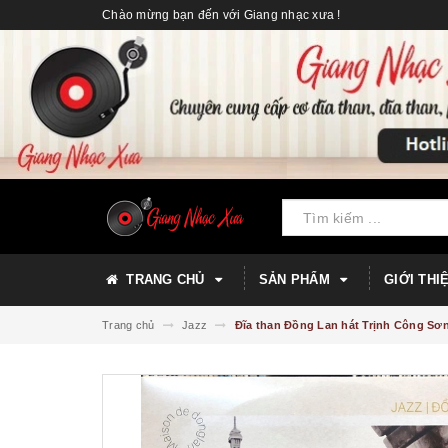
Chào mừng bạn đến với Giang nhạc xưa !
TRANG CHỦ
SẢN PHẨM
GIỚI THI
Trang chủ
Jazz
Đĩa than Đồng Lan hát Trịnh Công Sơn