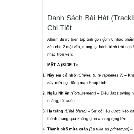
Danh Sách Bài Hát (Trackli
Chi Tiết
Album được biên tập tinh gọn gồm 8 nhạc phẩm
đều cho 2 mặt đĩa, mang lại hành trình trải ngh
nhạc trọn vẹn:
MẶT A (SIDE 1):
Này em có nhớ
(Chérie, tu te rappelles ?)
– Kh
đầy mời gọi, lãng mạn Pháp tính.
Ngẫu Nhiên
(Fortuitement)
– Điệu Jazz swing n
nhàng, lôi cuốn.
Hạ trắng
(L'été blanc)
– Sự cô liêu được kéo dà
thênh thang qua không gian analog rộng lớn.
Thành phố mùa xuân
(La ville au printemps)
– 