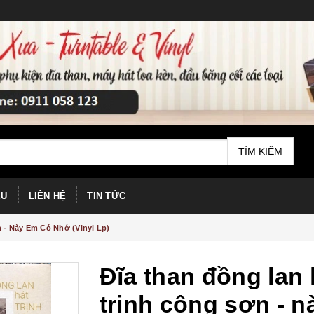
TÌM KIẾM
ỆU
LIÊN HỆ
TIN TỨC
 - Này Em Có Nhớ (Vinyl Lp)
Đĩa than đồng lan 
trịnh công sơn - n