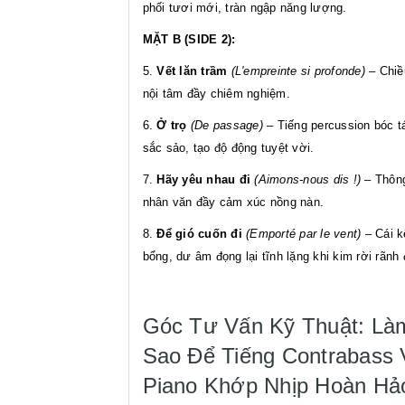
phối tươi mới, tràn ngập năng lượng.
MẶT B (SIDE 2):
5.
Vết lăn trầm
(L'empreinte si profonde)
– Chiề
nội tâm đầy chiêm nghiệm.
6.
Ở trọ
(De passage)
– Tiếng percussion bóc t
sắc sảo, tạo độ động tuyệt vời.
7.
Hãy yêu nhau đi
(Aimons-nous dis !)
– Thông
nhân văn đầy cảm xúc nồng nàn.
8.
Để gió cuốn đi
(Emporté par le vent)
– Cái k
bổng, dư âm đọng lại tĩnh lặng khi kim rời rãnh 
Góc Tư Vấn Kỹ Thuật: Là
Sao Để Tiếng Contrabass 
Piano Khớp Nhịp Hoàn Hả