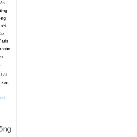
bản
hững
ông
gười
ào
Paris
 khoác
en
.
 bất
i xem
ted-
ông