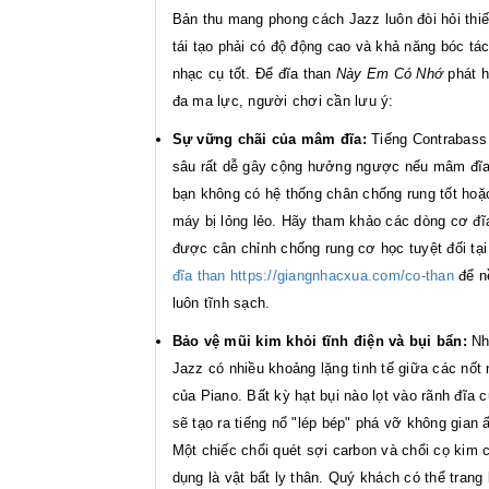
Bản thu mang phong cách Jazz luôn đòi hỏi thiế
tái tạo phải có độ động cao và khả năng bóc tá
nhạc cụ tốt. Để đĩa than
Này Em Có Nhớ
phát h
đa ma lực, người chơi cần lưu ý:
Sự vững chãi của mâm đĩa:
Tiếng Contrabass
sâu rất dễ gây cộng hưởng ngược nếu mâm đĩ
bạn không có hệ thống chân chống rung tốt hoặ
máy bị lỏng lẻo. Hãy tham khảo các dòng cơ đĩ
được cân chỉnh chống rung cơ học tuyệt đối tạ
đĩa than https://giangnhacxua.com/co-than
để n
luôn tĩnh sạch.
Bảo vệ mũi kim khỏi tĩnh điện và bụi bẩn:
Nh
Jazz có nhiều khoảng lặng tinh tế giữa các nốt
của Piano. Bất kỳ hạt bụi nào lọt vào rãnh đĩa 
sẽ tạo ra tiếng nổ "lép bép" phá vỡ không gian ấ
Một chiếc chổi quét sợi carbon và chổi cọ kim 
dụng là vật bất ly thân. Quý khách có thể trang 