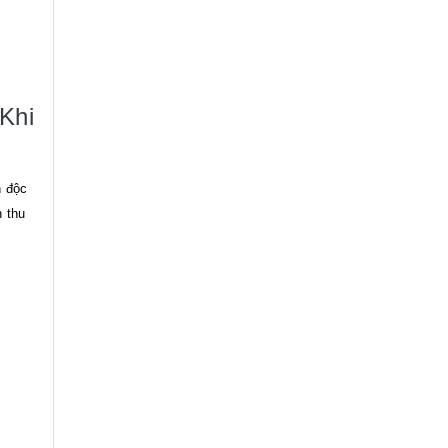
Khi
h độc
n thu