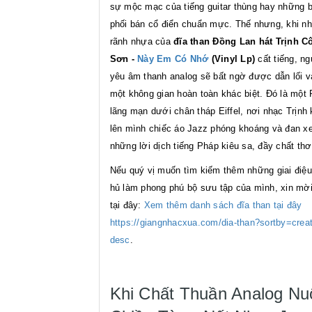
sự mộc mạc của tiếng guitar thùng hay những 
phối bán cổ điển chuẩn mực. Thế nhưng, khi n
rãnh nhựa của
đĩa than Đồng Lan hát Trịnh C
Sơn -
Này Em Có Nhớ
(Vinyl Lp)
cất tiếng, n
yêu âm thanh analog sẽ bất ngờ được dẫn lối v
một không gian hoàn toàn khác biệt. Đó là một 
lãng mạn dưới chân tháp Eiffel, nơi nhạc Trịnh
lên mình chiếc áo Jazz phóng khoáng và đan x
những lời dịch tiếng Pháp kiêu sa, đầy chất thơ
Nếu quý vị muốn tìm kiếm thêm những giai điệu
hủ làm phong phú bộ sưu tập của mình, xin mờ
tại đây:
Xem thêm danh sách đĩa than tại đây
https://giangnhacxua.com/dia-than?sortby=crea
desc
.
Khi Chất Thuần Analog Nu