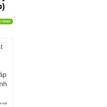
p)
N HÀNG
t
áp
ịnh
n với