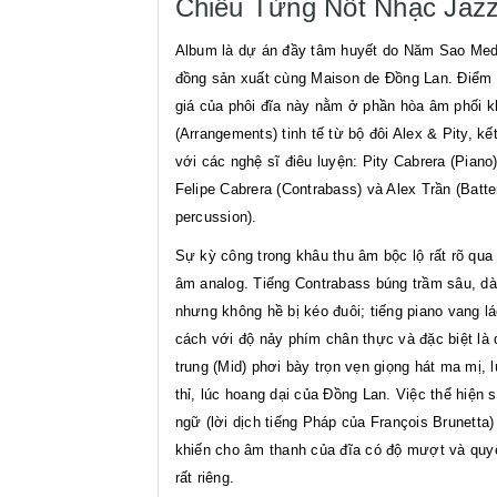
Chiều Từng Nốt Nhạc Jaz
Album là dự án đầy tâm huyết do Năm Sao Med
đồng sản xuất cùng Maison de Đồng Lan. Điểm 
giá của phôi đĩa này nằm ở phần hòa âm phối k
(Arrangements) tinh tế từ bộ đôi Alex & Pity, kế
với các nghệ sĩ điêu luyện: Pity Cabrera (Piano)
Felipe Cabrera (Contrabass) và Alex Trần (Batte
percussion).
Sự kỳ công trong khâu thu âm bộc lộ rất rõ qua
âm analog. Tiếng Contrabass búng trầm sâu, d
nhưng không hề bị kéo đuôi; tiếng piano vang l
cách với độ nảy phím chân thực và đặc biệt là 
trung (Mid) phơi bày trọn vẹn giọng hát ma mị, l
thỉ, lúc hoang dại của Đồng Lan. Việc thể hiện 
ngữ (lời dịch tiếng Pháp của François Brunetta)
khiến cho âm thanh của đĩa có độ mượt và quy
rất riêng.