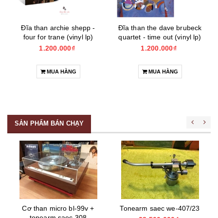
Đĩa than archie shepp -
Đĩa than the dave brubeck
four for trane (vinyl lp)
quartet - time out (vinyl lp)
1.200.000₫
1.200.000₫
MUA HÀNG
MUA HÀNG
SẢN PHẨM BÁN CHẠY
Cơ than micro bl-99v +
Tonearm saec we-407/23
tonearm saec 308