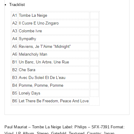
Tracklist
Paul Mauriat ‎– Tombe La Neige Label: Philips ‎– SFX-7391 Format:
Vinyl, LP, Album, Stereo, Gatefold, Textured Country: Japan