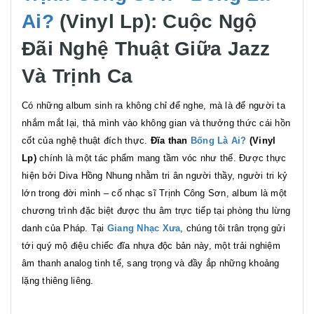
Ai?
(Vinyl Lp): Cuộc Ngộ
Đãi Nghệ Thuật Giữa Jazz
Và Trịnh Ca
Có những album sinh ra không chỉ để nghe, mà là để người ta
nhắm mắt lại, thả mình vào không gian và thưởng thức cái hồn
cốt của nghệ thuật đích thực.
Đĩa than
Bống Là Ai?
(Vinyl
Lp)
chính là một tác phẩm mang tầm vóc như thế. Được thực
hiện bởi Diva Hồng Nhung nhằm tri ân người thầy, người tri kỷ
lớn trong đời mình – cố nhạc sĩ Trịnh Công Sơn, album là một
chương trình đặc biệt được thu âm trực tiếp tại phòng thu lừng
danh của Pháp. Tại
Giang Nhạc Xưa
, chúng tôi trân trọng gửi
tới quý mộ điệu chiếc đĩa nhựa độc bản này, một trải nghiệm
âm thanh analog tinh tế, sang trọng và đầy ắp những khoảng
lặng thiêng liêng.