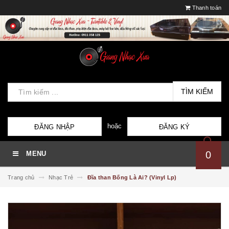
Thanh toán
TÌM KIẾM
hoặc
ĐĂNG NHẬP
ĐĂNG KÝ
0
MENU
Trang chủ
Nhạc Trẻ
Đĩa than Bống Là Ai? (Vinyl Lp)