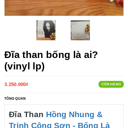
Đĩa than bống là ai?
(vinyl lp)
3.250.000₫
CÒN HÀNG
TỔNG QUAN
Đĩa Than
Hồng Nhung &
Trịnh Công Sơn - Bống Là