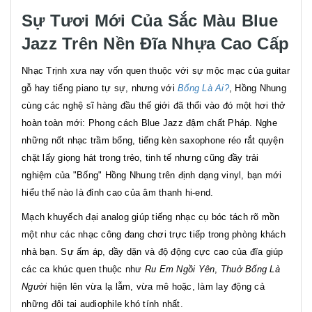
Sự Tươi Mới Của Sắc Màu Blue
Jazz Trên Nền Đĩa Nhựa Cao Cấp
Nhạc Trịnh xưa nay vốn quen thuộc với sự mộc mạc của guitar
gỗ hay tiếng piano tự sự, nhưng với
Bống Là Ai?
, Hồng Nhung
cùng các nghệ sĩ hàng đầu thế giới đã thổi vào đó một hơi thở
hoàn toàn mới: Phong cách Blue Jazz đậm chất Pháp. Nghe
những nốt nhạc trầm bổng, tiếng kèn saxophone réo rắt quyện
chặt lấy giọng hát trong trẻo, tinh tế nhưng cũng đầy trải
nghiệm của "Bống" Hồng Nhung trên định dạng vinyl, bạn mới
hiểu thế nào là đỉnh cao của âm thanh hi-end.
Mạch khuyếch đại analog giúp tiếng nhạc cụ bóc tách rõ mồn
một như các nhạc công đang chơi trực tiếp trong phòng khách
nhà bạn. Sự ấm áp, dầy dặn và độ động cực cao của đĩa giúp
các ca khúc quen thuộc như
Ru Em Ngồi Yên
,
Thuở Bống Là
Người
hiện lên vừa lạ lẫm, vừa mê hoặc, làm lay động cả
những đôi tai audiophile khó tính nhất.