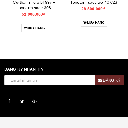
Cơ than micro bl-99v +
Tonearm saec we-407/23
tonearm saec 308
28.500.000₫
52.000.000₫
MUA HÀNG
MUA HÀNG
ĐĂNG KÝ NHẬN TIN
ĐĂNG KÝ