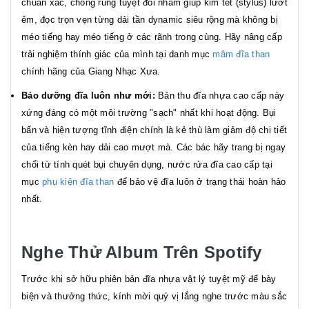
chuẩn xác, chống rung tuyệt đối nhằm giúp kim tết (stylus) lướt
êm, đọc trọn vẹn từng dải tần dynamic siêu rộng mà không bị
méo tiếng hay méo tiếng ở các rãnh trong cùng. Hãy nâng cấp
trải nghiệm thính giác của mình tại danh mục
mâm đĩa than
chính hãng của Giang Nhạc Xưa.
Bảo dưỡng đĩa luôn như mới:
Bản thu đĩa nhựa cao cấp này
xứng đáng có một môi trường "sạch" nhất khi hoạt động. Bụi
bẩn và hiện tượng tĩnh điện chính là kẻ thù làm giảm độ chi tiết
của tiếng kèn hay dải cao mượt mà. Các bác hãy trang bị ngay
chổi từ tính quét bụi chuyên dụng, nước rửa đĩa cao cấp tại
mục
phụ kiện đĩa than
để bảo vệ đĩa luôn ở trạng thái hoàn hảo
nhất.
Nghe Thử Album Trên Spotify
Trước khi sở hữu phiên bản đĩa nhựa vật lý tuyệt mỹ để bày
biện và thưởng thức, kính mời quý vị lắng nghe trước màu sắc