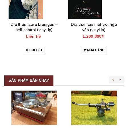
Đĩa than laura branigan –
Đĩa than xin mặt trời ngủ
self control (vinyl lp)
yên (vinyl lp)
Liên hệ
1.200.000₫
CHI TIẾT
MUA HÀNG
SẢN PHẨM BÁN CHẠY