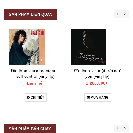
SẢN PHẨM LIÊN QUAN
Đĩa than laura branigan –
Đĩa than xin mặt trời ngủ
self control (vinyl lp)
yên (vinyl lp)
Liên hệ
1.200.000₫
CHI TIẾT
MUA HÀNG
SẢN PHẨM BÁN CHẠY