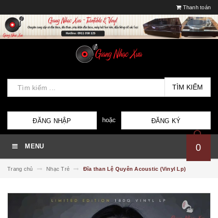
Thanh toán
TÌM KIẾM
hoặc
ĐĂNG NHẬP
ĐĂNG KÝ
0
MENU
Trang chủ
Nhạc Trẻ
Đĩa than Lệ Quyên Acoustic (Vinyl Lp)