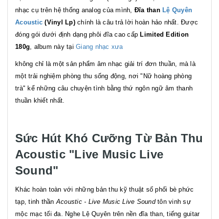
nhạc cụ trên hệ thống analog của mình,
Đĩa than
Lệ Quyên
Acoustic
(Vinyl Lp)
chính là câu trả lời hoàn hảo nhất. Được
đóng gói dưới định dạng phôi đĩa cao cấp
Limited Edition
180g
, album này tại
Giang nhạc xưa
không chỉ là một sản phẩm âm nhạc giải trí đơn thuần, mà là
một trải nghiệm phòng thu sống động, nơi "Nữ hoàng phòng
trà" kể những câu chuyện tình bằng thứ ngôn ngữ âm thanh
thuần khiết nhất.
Sức Hút Khó Cưỡng Từ Bản Thu
Acoustic "Live Music Live
Sound"
Khác hoàn toàn với những bản thu kỹ thuật số phối bè phức
tạp, tinh thần
Acoustic - Live Music Live Sound
tôn vinh sự
mộc mạc tối đa. Nghe Lệ Quyên trên nền đĩa than, tiếng guitar