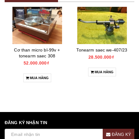
Cơ than micro bl-99v +
Tonearm saec we-407/23
tonearm saec 308
28.500.000₫
52.000.000₫
MUA HÀNG
MUA HÀNG
ĐĂNG KÝ NHẬN TIN
ĐĂNG KÝ