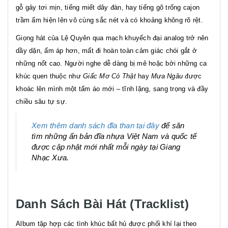
gỗ gảy tơi mịn, tiếng miết dây đàn, hay tiếng gõ trống cajon
trầm ấm hiện lên vô cùng sắc nét và có khoảng không rõ rệt.
Giọng hát của Lệ Quyên qua mạch khuyếch đại analog trở nên
dầy dặn, ấm áp hơn, mất đi hoàn toàn cảm giác chói gắt ở
những nốt cao. Người nghe dễ dàng bị mê hoặc bởi những ca
khúc quen thuộc như
Giấc Mơ Có Thật
hay
Mưa Ngâu
được
khoác lên mình một tấm áo mới – tĩnh lặng, sang trọng và đầy
chiều sâu tự sự.
Xem thêm danh sách đĩa than tại đây
để săn
tìm những ấn bản đĩa nhựa Việt Nam và quốc tế
được cập nhật mới nhất mỗi ngày tại Giang
Nhạc Xưa.
Danh Sách Bài Hát (Tracklist)
Album tập hợp các tình khúc bất hủ được phối khí lại theo