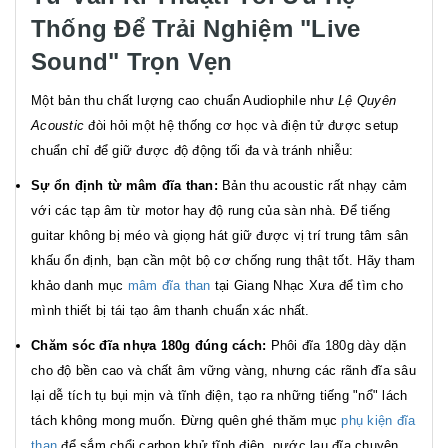
Thống Để Trải Nghiệm "Live
Sound" Trọn Vẹn
Một bản thu chất lượng cao chuẩn Audiophile như
Lệ Quyên
Acoustic
đòi hỏi một hệ thống cơ học và điện tử được setup
chuẩn chỉ để giữ được độ động tối đa và tránh nhiễu:
Sự ổn định từ mâm đĩa than:
Bản thu acoustic rất nhạy cảm
với các tạp âm từ motor hay độ rung của sàn nhà. Để tiếng
guitar không bị méo và giọng hát giữ được vị trí trung tâm sân
khấu ổn định, bạn cần một bộ cơ chống rung thật tốt. Hãy tham
khảo danh mục
mâm đĩa than
tại Giang Nhạc Xưa để tìm cho
mình thiết bị tái tạo âm thanh chuẩn xác nhất.
Chăm sóc đĩa nhựa 180g đúng cách:
Phôi đĩa 180g dày dặn
cho độ bền cao và chất âm vững vàng, nhưng các rãnh đĩa sâu
lại dễ tích tụ bụi mịn và tĩnh điện, tạo ra những tiếng "nổ" lách
tách không mong muốn. Đừng quên ghé thăm mục
phụ kiện đĩa
than
để sắm chổi carbon khử tĩnh điện, nước lau đĩa chuyên