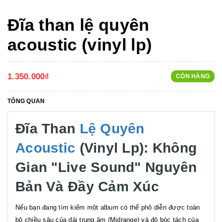
Đĩa than lệ quyên
acoustic (vinyl lp)
1.350.000₫
CÒN HÀNG
TỔNG QUAN
Đĩa Than
Lệ Quyên
Acoustic
(Vinyl Lp): Không
Gian "Live Sound" Nguyên
Bản Và Đầy Cảm Xúc
Nếu bạn đang tìm kiếm một album có thể phô diễn được toàn
bộ chiều sâu của dải trung âm (Midrange) và độ bóc tách của